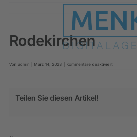
Zum
Inhalt
springen
Rodekirchen
für
Von
admin
|
März 14, 2023
|
Kommentare deaktiviert
Rodekirchen
Teilen Sie diesen Artikel!