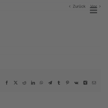
Zurück
Vor
Facebook
X
Reddit
LinkedIn
WhatsApp
Telegram
Tumblr
Pinterest
Vk
Xing
E-
Mail